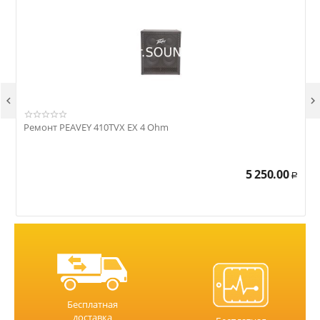


Ремонт PEAVEY 410TVX EX 4 Ohm
Р
5 250.00
Р
Бесплатная
доставка