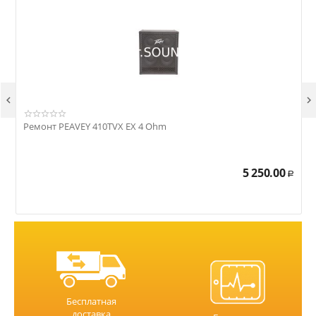


Ремонт PEAVEY 410TVX EX 4 Ohm
Р
5 250.00
Р
Бесплатная
доставка