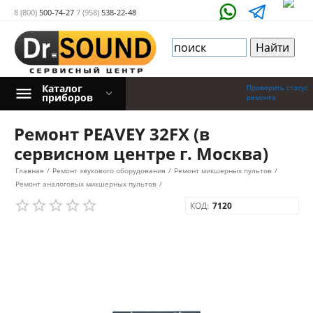
8 (800)
500-74-27
7 (958)
538-22-48
Каталог
Проверить статус
приборов
ремонта
Ремонт PEAVEY 32FX (в
сервисном центре г. Москва)
Главная
/
Ремонт звукового оборудования
/
Ремонт микшерных пультов
/
Ремонт аналоговых микшерных пультов
/
КОД:
7120