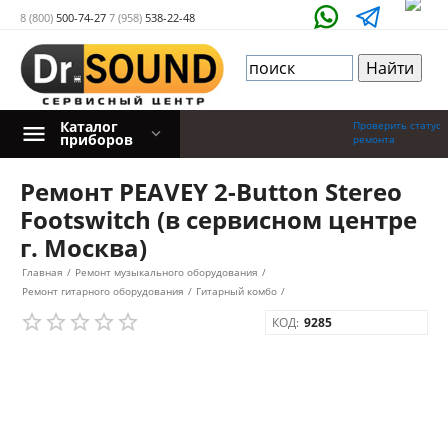
8 (800)
500-74-27
7 (958)
538-22-48
Каталог
Проверить статус
приборов
ремонта
Ремонт PEAVEY 2-Button Stereo
Footswitch (в сервисном центре
г. Москва)
Главная
/
Ремонт музыкального оборудования
/
Ремонт гитарного оборудования
/
Гитарный комбо
/
КОД:
9285