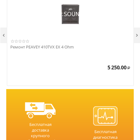


Ремонт PEAVEY 410TVX EX 4 Ohm
Р
5 250.00
Р
Бесплатная
доставка
Бесплатная
крупного
диагностика