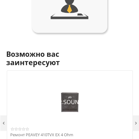
Возможно вас
заинтересуют


Ремонт PEAVEY 410TVX EX 4 Ohm
Р