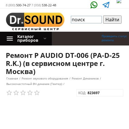
8 (800)
500-74-27
7 (958)
538-22-48
Каталог
Проверить статус
приборов
ремонта
Ремонт P AUDIO DT-006 (PA-D-25
R.K.) (в сервисном центре г.
Москва)
Главная
/
Ремонт звукового оборудования
/
Ремонт Динамиков
/
Высокочастотный ВЧ динамик (Твитер)
/
КОД:
823697