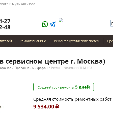
тового и музыкального
4-27
2-48
лителей
Ремонт пианино
Ремонт акустических систем
Бр
в сервисном центре г. Москва)
/
/
Ремонт Neumann TLM 103
рофонов
Проводной микрофон
5 дней
Средний срок ремонта:
Средняя стоимость ремонтных работ
9 534.00
Р