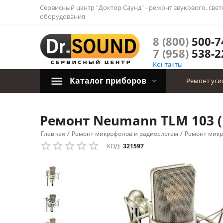
Сервисный центр "Доктор Саунд" - ремонт звукового, све
оборудования
8 (800)
500-7
7 (958)
538-2
Контакты
Каталог приборов
Ремонт уси
Ремонт Neumann TLM 103 (
/
/
Главная
Ремонт микрофонов и радиосистем
Ремонт мик
КОД:
321597