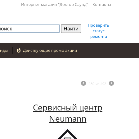
Интернет-магазин "Доктор Саунд"
Контакты
Проверить
статус
ремонта
енды

Действующие промо акции
189
из
492
Сервисный центр
Neumann