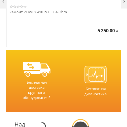


Ремонт PEAVEY 410TVX EX 4 Ohm
Р
5 250.00
Р
Бесплатная
доставка
Бесплатная
крупного
диагностика
оборудования*
Над