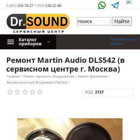
8 (800)
500-74-27
7 (958)
538-22-48
Каталог
Проверить статус
приборов
ремонта
Ремонт Martin Audio DLS542 (в
сервисном центре г. Москва)
Главная
/
Ремонт звукового оборудования
/
Ремонт Динамиков
/
Высокочастотный ВЧ динамик (Твитер)
/
КОД:
2127