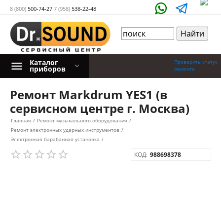
8 (800)
500-74-27
7 (958)
538-22-48
Каталог
Проверить статус
приборов
ремонта
Ремонт Markdrum YES1 (в
сервисном центре г. Москва)
Главная
/
Ремонт музыкального оборудования
/
Ремонт электронных ударных инструментов
/
Электронная барабанная установка
/
КОД:
988698378