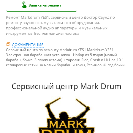
Заявка на ремонт
Ремонт Markdrum YES1, сервисный центр Доктор Саунд по
ремонту звукового, музыкального оборудования,
профессиональной аудио аппаратуры и музыкальных
инструментов. Бесплатная диагностика
ДОКУМЕНТАЦИЯ
Сервисный центр по ремонту Markdrum YES1 Markdrum YES1 -
Электронная барабанная установка - Набор из 5 пэдов (малый
барабан, бочка, 3 рэковых тома) + тарелки Ride, Crash и Hi-Hat ,10 "
кевларовые сетки на малый барабан и томы, Резиновый пэд бочки.
Сервисный центр Mark Drum