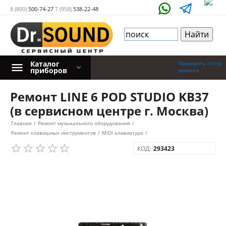
8 (800)
500-74-27
7 (958)
538-22-48
Каталог
Проверить статус
приборов
ремонта
Ремонт LINE 6 POD STUDIO KB37
(в сервисном центре г. Москва)
Главная
/
Ремонт музыкального оборудования
/
Ремонт клавишных инструментов
/
MIDI клавиатура
/
КОД:
293423