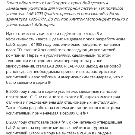
Sound обратилась к LabGruppen с просьбой сделать 4-
канальный усилитель для мониторной системы. Так появился
усилитель LAB 1200 Quattro, прекрасно показавший себя во
время тура 1986/87гг. До сих пор Клэптон гастролирует только с
усилителями LabGruppen.
Идея совместить качество и надёжность класса В и
эффективность класса D давно не давала покоя разработчикам
LabGruppen. В 1988 году решение было найдено, и появился
класс TD, ставший основой всех последующих усилителей
компании. Первыми усилителями, сделанными по этой
технологии и совершившими переворот на рынке
звукоусиления, стали LAB 2000 и LAB 4000. Выход на мировой
рынок сделал необходимым привести все характеристики
усилителей к европейским и американским стандартам, что и
было сделано в серии fP.
В 2005 году пошли в серию усилители, сделанные на новой
платформе - С. Они во многом схожи с fP, однако имеют ряд
отличий и предназначены для стационарных инсталляций.
Также была разработана система дистанционного контроля
усилителями, применяемая в сериях С и fP+.
В 2007 году стартовала серия fP+, окончательно утвердившая
LabGruppen на вершине мировых рейтингов туровых
усилителей. В том же году на выставке PLASA в Лондоне