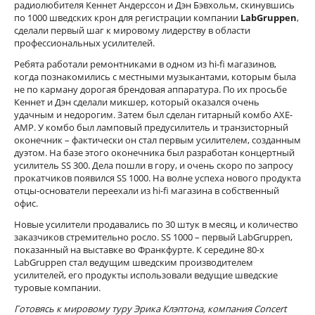
радиолюбителя Кеннет Андерссон и Дэн Бэвхольм, скинувшись
по 1000 шведских крон для регистрации компании
LabGruppen
,
сделали первый шаг к мировому лидерству в области
профессиональных усилителей.
Ребята работали ремонтниками в одном из hi-fi магазинов,
когда познакомились с местными музыкантами, которым была
не по карману дорогая брендовая аппаратура. По их просьбе
Кеннет и Дэн сделали микшер, который оказался очень
удачным и недорогим. Затем был сделан гитарный комбо AXE-
AMP. У комбо был ламповый предусилитель и транзисторный
оконечник – фактически он стал первым усилителем, созданным
дуэтом. На базе этого оконечника был разработан концертный
усилитель SS 300. Дела пошли в гору, и очень скоро по запросу
прокатчиков появился SS 1000. На волне успеха нового продукта
отцы-основатели переехали из hi-fi магазина в собственный
офис.
Новые усилители продавались по 30 штук в месяц, и количество
заказчиков стремительно росло. SS 1000 – первый LabGruppen,
показанный на выставке во Франкфурте. К середине 80-х
LabGruppen стал ведущим шведским производителем
усилителей, его продукты использовали ведущие шведские
туровые компании.
Готовясь к мировому туру Эрика Клэптона, компания Concert