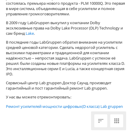
состоялась премьера нового продукта - PLM 10000Q. Это первая
в мире система, объединяющая в себе усилители и полное
управление громкоговорителями.
В 2009 году LabGruppen выкупил у компании Dolby
эксклюзивные права на Dolby Lake Processor (DLP) Technology и
сам бренд
Lake
.
В последние годы LabGruppen обратил внимание на усилители
средней ценовой категории. Сделать недорогой усилитель с
высокими параметрами и традиционной для компании
надёжностью – непростая задача. LabGruppen с успехом её
решил: были созданы новые платформы на усилителях класса D.
Это инсталляционные серии Е и Lucia, а также концертная серия
IPD.
Сервисный центр Lab gruppen Доктор Саунд, производит
гарантийный и пост гарантийный ремонт Lab gruppen.
У нас вы можете отремонтировать:
Ремонт усилителей мощности цифровых(D класса) Lab gruppen

