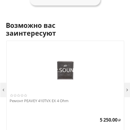
Возможно вас
заинтересуют


Ремонт PEAVEY 410TVX EX 4 Ohm
Р
5 250.00
Р