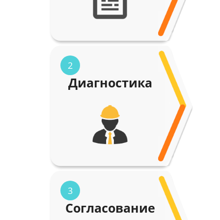
2
Диагностика
3
Согласование