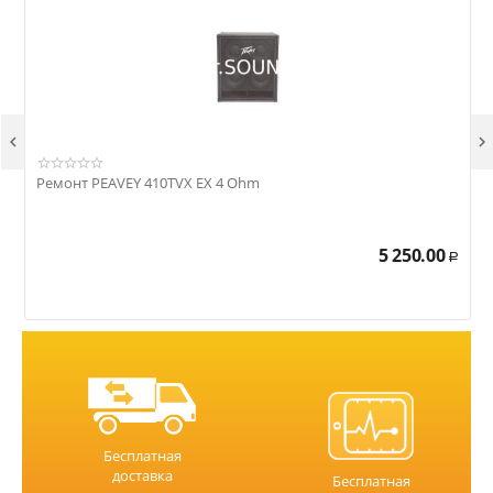


Ремонт PEAVEY 410TVX EX 4 Ohm
Р
5 250.00
Р
Бесплатная
доставка
Бесплатная