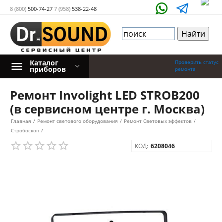
8 (800)
500-74-27
7 (958)
538-22-48
Каталог
Проверить статус
приборов
ремонта
Ремонт Involight LED STROB200
(в сервисном центре г. Москва)
Главная
/
Ремонт светового оборудования
/
Ремонт Световых эффектов
/
Стробоскоп
/
КОД:
6208046