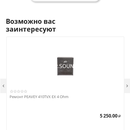
Возможно вас
заинтересуют


Ремонт PEAVEY 410TVX EX 4 Ohm
Р
5 250.00
Р