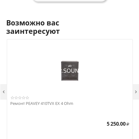
Возможно вас
заинтересуют


Ремонт PEAVEY 410TVX EX 4 Ohm
Р
5 250.00
Р