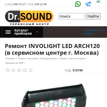
8 (800)
500-74-27
7 (958)
538-22-48
Каталог
Проверить статус
приборов
ремонта
Ремонт INVOLIGHT LED ARCH120
(в сервисном центре г. Москва)
Главная
/
Ремонт светового оборудования
/
Ремонт Прожекторов
/
Прожектор PAR
/
КОД:
513749