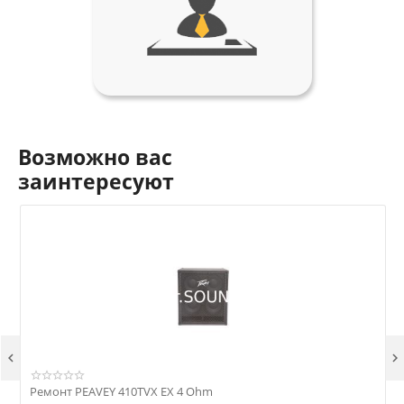
Возможно вас
заинтересуют


Ремонт PEAVEY 410TVX EX 4 Ohm
Р