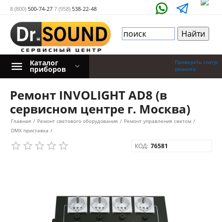
8 (800)
500-74-27
7 (958)
538-22-48
Каталог
Проверить статус
приборов
ремонта
Ремонт INVOLIGHT AD8 (в
сервисном центре г. Москва)
Главная
/
Ремонт светового оборудования
/
Ремонт управления светом
/
DMX приставка
/
КОД:
76581