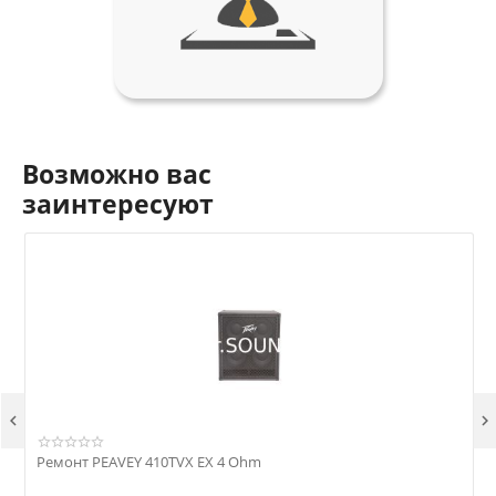
Возможно вас
заинтересуют


Ремонт PEAVEY 410TVX EX 4 Ohm
Р