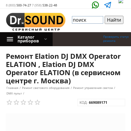
8 (800)
500-74-27
7 (958)
538-22-48
Каталог
Проверить статус
приборов
ремонта
Ремонт Elation DJ DMX Operator
ELATION , Elation DJ DMX
Operator ELATION (в сервисном
центре г. Москва)
Главная
/
Ремонт светового оборудования
/
Ремонт управления светом
/
DMX пульт
/
КОД:
669089171