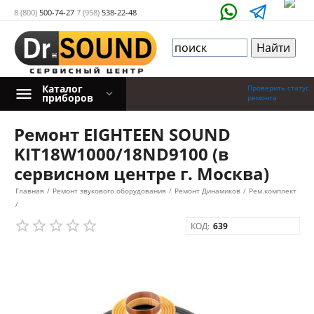
8 (800)
500-74-27
7 (958)
538-22-48
Каталог
Проверить статус
приборов
ремонта
Ремонт EIGHTEEN SOUND
KIT18W1000/18ND9100 (в
сервисном центре г. Москва)
Главная
/
Ремонт звукового оборудования
/
Ремонт Динамиков
/
Рем.комплект
/
КОД:
639