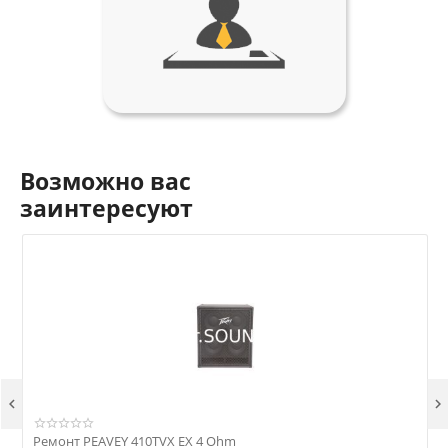
Возможно вас
заинтересуют


Ремонт PEAVEY 410TVX EX 4 Ohm
Р