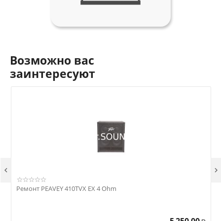
Возможно вас
заинтересуют


Ремонт PEAVEY 410TVX EX 4 Ohm
Р