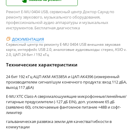
Ремонт E-MU 0404 USB, сервисный центр Доктор Саунд по
ремонту звукового, музыкального оборудования,
профессиональной аудио аппаратуры и музыкальных
инструментов. Бесплатная диагностика
ДОКУМЕНТАЦИЯ
Сервисный центр по ремонту E-MU 0404 USB внешняя звуковая
карта, интерфейс USB 2.0, аналоговые аудиовыходы: стерео, ASIO v.
2.0, ЦАП 24 бит / 192 кГц
Технические характеристики
24 бит 192 кГц АЦП AKM AK5385A и ЦАП AK4396 (измеренный
производителем сигнал/шум конечного продукта: вход 112 дБА,
выход 117 дБА)
E-MU XTC Class-A сверхмалошумящие микрофонные/линейные/
гитарные предусилители (-127 дБ EIN), доп. усиление 65 дБ
(заявлено 60), отключаемые фантомное питание +48В и софт-
лимитер
гальваническая развязка земли для качества/гибкости в
коммутации