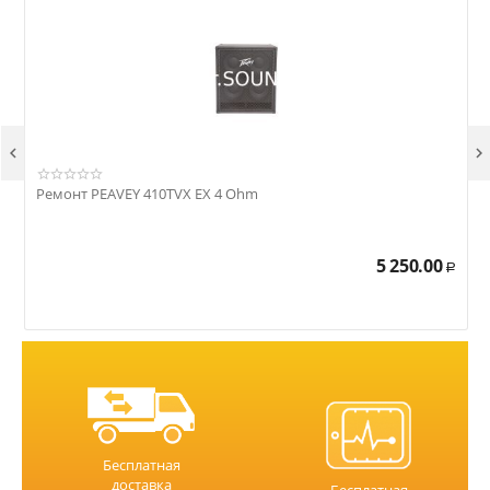


Ремонт PEAVEY 410TVX EX 4 Ohm
Р
5 250.00
Р
Бесплатная
доставка
Бесплатная