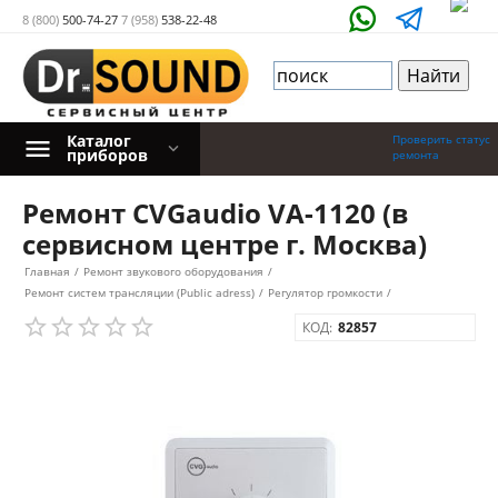
8 (800)
500-74-27
7 (958)
538-22-48
Каталог
Проверить статус
приборов
ремонта
Ремонт CVGaudio VA-1120 (в
сервисном центре г. Москва)
Главная
/
Ремонт звукового оборудования
/
Ремонт систем трансляции (Public adress)
/
Регулятор громкости
/
КОД:
82857