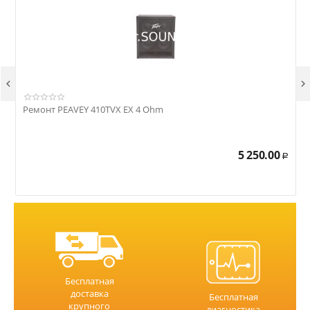


Ремонт PEAVEY 410TVX EX 4 Ohm
Р
5 250.00
Р
Бесплатная
доставка
Бесплатная
крупного
диагностика