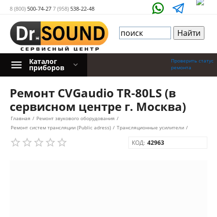
8 (800)
500-74-27
7 (958)
538-22-48
Каталог
Проверить статус
приборов
ремонта
Ремонт CVGaudio TR-80LS (в
сервисном центре г. Москва)
Главная
/
Ремонт звукового оборудования
/
Ремонт систем трансляции (Public adress)
/
Трансляционные усилители
/
КОД:
42963