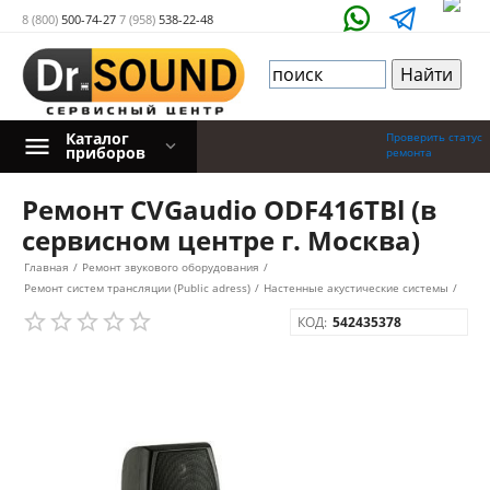
8 (800)
500-74-27
7 (958)
538-22-48
Каталог
Проверить статус
приборов
ремонта
Ремонт CVGaudio ODF416TBl (в
сервисном центре г. Москва)
Главная
/
Ремонт звукового оборудования
/
Ремонт систем трансляции (Public adress)
/
Настенные акустические системы
/
КОД:
542435378