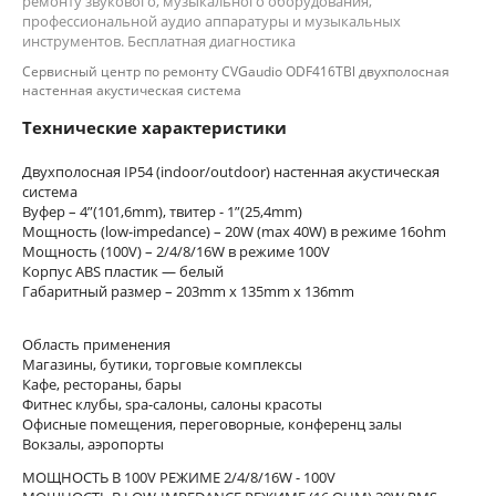
ремонту звукового, музыкального оборудования,
профессиональной аудио аппаратуры и музыкальных
инструментов. Бесплатная диагностика
Сервисный центр по ремонту CVGaudio ODF416TBl двухполосная
настенная акустическая система
Технические характеристики
Двухполосная IP54 (indoor/outdoor) настенная акустическая
система
Вуфер – 4”(101,6mm), твитер - 1”(25,4mm)
Мощность (low-impedance) – 20W (max 40W) в режиме 16ohm
Мощность (100V) – 2/4/8/16W в режиме 100V
Корпус ABS пластик — белый
Габаритный размер – 203mm х 135mm х 136mm
Область применения
Магазины, бутики, торговые комплексы
Кафе, рестораны, бары
Фитнес клубы, spa-салоны, салоны красоты
Офисные помещения, переговорные, конференц залы
Вокзалы, аэропорты
МОЩНОСТЬ В 100V РЕЖИМЕ 2/4/8/16W - 100V