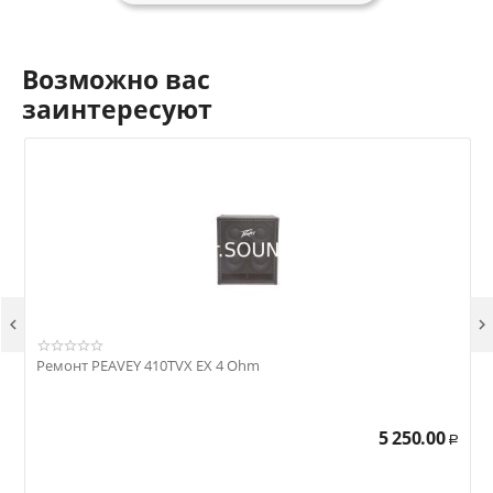
Возможно вас
заинтересуют


Ремонт PEAVEY 410TVX EX 4 Ohm
Р
5 250.00
Р