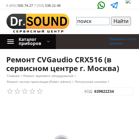
8 (800)
500-74-27
7 (958)
538-22-48
Каталог
Проверить статус
приборов
ремонта
Ремонт CVGaudio CRX516 (в
сервисном центре г. Москва)
Главная
/
Ремонт звукового оборудования
/
Ремонт систем трансляции (Public adress)
/
Потолочная колонка
/
КОД:
639822234