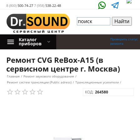
8 (800)
500-74-27
7 (958)
538-22-48
Каталог
Проверить статус
приборов
ремонта
Ремонт CVG ReBox-A15 (в
сервисном центре г. Москва)
Главная
/
Ремонт звукового оборудования
/
Ремонт систем трансляции (Public adress)
/
Трансляционные усилители
/
КОД:
264580