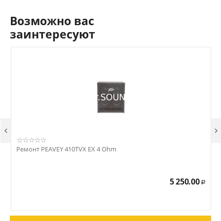
Возможно вас
заинтересуют


Ремонт PEAVEY 410TVX EX 4 Ohm
Р
5 250.00
Р