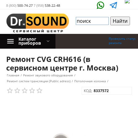
8 (800)
500-74-27
7 (958)
538-22-48
Каталог
Проверить статус
приборов
ремонта
Ремонт CVG CRH616 (в
сервисном центре г. Москва)
Главная
/
Ремонт звукового оборудования
/
Ремонт систем трансляции (Public adress)
/
Потолочная колонка
/
КОД:
8337572