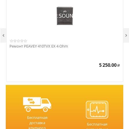


Ремонт PEAVEY 410TVX EX 4 Ohm
Р
5 250.00
Р
Бесплатная
доставка
Бесплатная
крупного