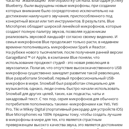
часы на "эквализацию" или обработку сигнала. Благодаря успеху
Blueberry, были вырущены новые микрофоны, при создании
которых внимание было сосредоточено исключительно на
достижении наилучшего звучания, приспособленного под
конкретный вокал или тип инструментов. В результате, Blue
Microhpnes обладает широкой линейкой микрофонов, которые
создают полную палитру звуков, позволяя художникам
реализовать звуковой ландшафт согласно своему видению. И
семья микрофонов Blue продолжает только расти, в недавнем
времени пополнившись микрофономи Spark и Reactor.
На рубеже нового тысячелетия, после получения ранней версии
GarageBand ™ от Apple, в компании Blue поняли, что
использование проджект студий - это новая революция в
звукозаписи. Полагая, что отсутствие высококачественного USB
микрофона существенно замедлит развитие такой революции,
Blue разработали Snowball, первый профессиональный USB-
микрофон в мире. Snowball был разработан специально для
музыкантов, однако, люди очень быстро начали использовать
Snowball для других целей, таких, как подкасты, чаты и
закадровый текст. С тех пор, серия микрофонов для обычного
потребителя пополнилась такими -микрофонами как Yeti, Yeti
Pro, Tiki и Mikey Digital (портативный рекордер для устройств iOS)
Blue Microphones на 100% преданы тому, чтобы создать лучшие
в микрофоны в мире для тех, кто является страстным
преверженцем высокго качества звука, это является достоянием