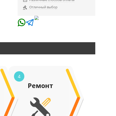

Отличный выбор

4
Ремонт