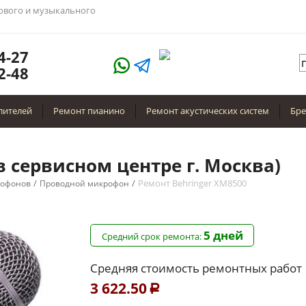
тового и музыкального
4-27
2-48
лителей
Ремонт пианино
Ремонт акустических систем
Бр
в сервисном центре г. Москва)
/
/
Ремонт Behringer XM8500
рофонов
Проводной микрофон
5 дней
Средний срок ремонта:
Средняя стоимость ремонтных работ
3 622.50
Р