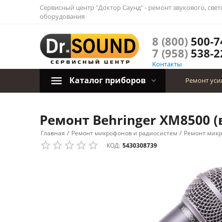
Сервисный центр "Доктор Саунд" - ремонт звукового, све
оборудования
8 (800)
500-7
7 (958)
538-2
Контакты
Каталог приборов
Ремонт уси
Ремонт Behringer XM8500 (
/
/
Главная
Ремонт микрофонов и радиосистем
Ремонт мик
КОД:
5430308739