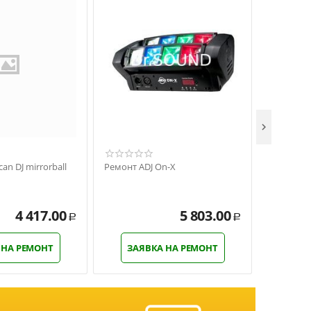

an DJ mirrorball
Ремонт ADJ On-X
Ремонт Am
Strobe
4 417.00
5 803.00
Р
Р
 НА РЕМОНТ
ЗАЯВКА НА РЕМОНТ
ЗАЯ