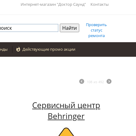
Интернет-магазин "Доктор Саунд"
Контакты
Проверить
статус
ремонта
енды

Действующие промо акции
108
из
492
Сервисный центр
Behringer