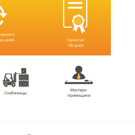
ремонта
чих дней
Гарантия
100 дней
Мастера-
Снабженцы
приемщики