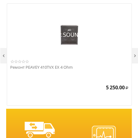


Ремонт PEAVEY 410TVX EX 4 Ohm
Р
5 250.00
Р