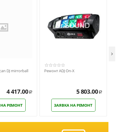

an DJ mirrorball
Ремонт ADJ On-X
Ремонт Am
Strobe
4 417.00
5 803.00
Р
Р
 НА РЕМОНТ
ЗАЯВКА НА РЕМОНТ
ЗАЯ