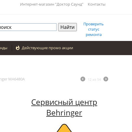
Интернет-магазин "Доктор Саунд"
Контакты
Проверить
статус
ремонта
енды

Действующие промо акции
inger MA6480A
12
из
54
Сервисный центр
Behringer