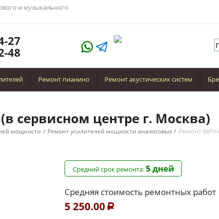
тового и музыкального
4-27
2-48
лителей
Ремонт пианино
Ремонт акустических систем
Бр
(в сервисном центре г. Москва)
/
/
Ремонт Behr
лей мощности
Ремонт усилителей мощности аналоговых
5 дней
Средний срок ремонта:
Средняя стоимость ремонтных работ
5 250.00
Р