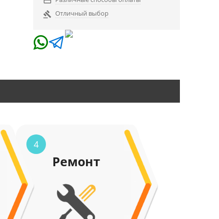

Отличный выбор

4
Ремонт