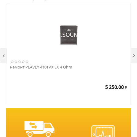


Ремонт PEAVEY 410TVX EX 4 Ohm
Р
5 250.00
Р