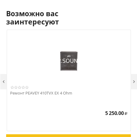
Возможно вас
заинтересуют


Ремонт PEAVEY 410TVX EX 4 Ohm
Р
5 250.00
Р