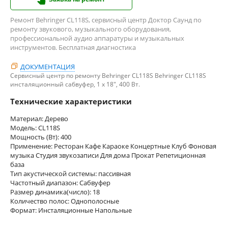
Ремонт Behringer CL118S, сервисный центр Доктор Саунд по
ремонту звукового, музыкального оборудования,
профессиональной аудио аппаратуры и музыкальных
инструментов. Бесплатная диагностика
ДОКУМЕНТАЦИЯ
Сервисный центр по ремонту Behringer CL118S Behringer CL118S
инсталяционный сабвуфер, 1 х 18", 400 Вт.
Технические характеристики
Материал: Дерево
Модель: CL118S
Мощность (Вт): 400
Применение: Ресторан Кафе Караоке Концертные Клуб Фоновая
музыка Студия звукозаписи Для дома Прокат Репетиционная
база
Тип акустической системы: пассивная
Частотный диапазон: Сабвуфер
Размер динамика(число): 18
Количество полос: Однополосные
Формат: Инсталяционные Напольные