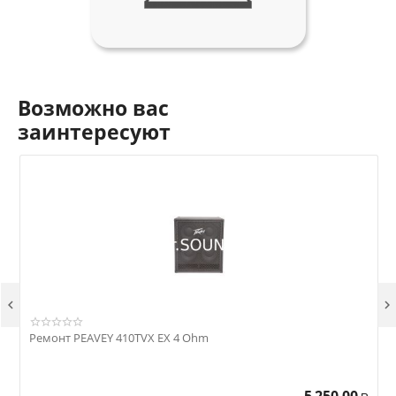
Возможно вас
заинтересуют


Ремонт PEAVEY 410TVX EX 4 Ohm
Р