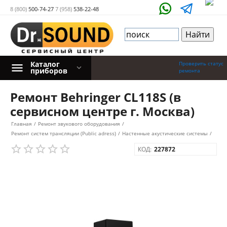
8 (800)
500-74-27
7 (958)
538-22-48
Каталог
Проверить статус
приборов
ремонта
Ремонт Behringer CL118S (в
сервисном центре г. Москва)
Главная
/
Ремонт звукового оборудования
/
Ремонт систем трансляции (Public adress)
/
Настенные акустические системы
/
КОД:
227872