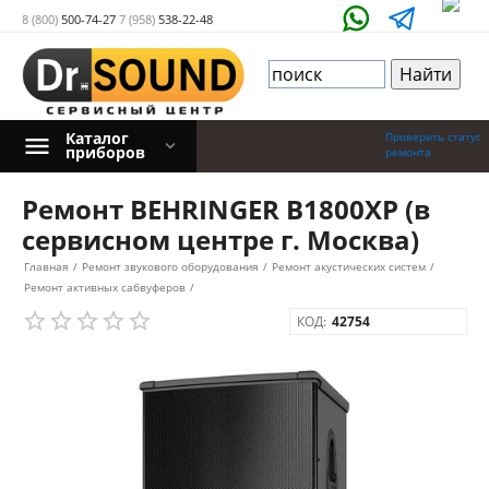
8 (800)
500-74-27
7 (958)
538-22-48
Каталог
Проверить статус
приборов
ремонта
Ремонт BEHRINGER B1800XP (в
сервисном центре г. Москва)
Главная
/
Ремонт звукового оборудования
/
Ремонт акустических систем
/
Ремонт активных сабвуферов
/
КОД:
42754