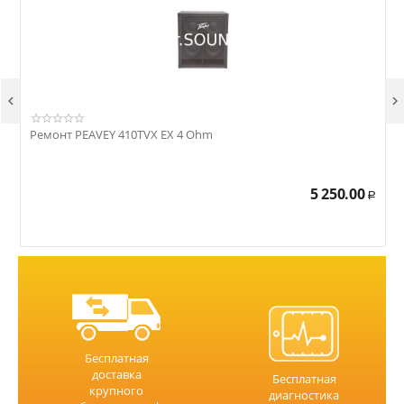


Ремонт PEAVEY 410TVX EX 4 Ohm
Р
5 250.00
Р
Бесплатная
доставка
Бесплатная
крупного
диагностика