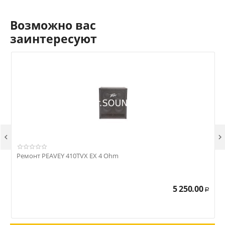
Возможно вас
заинтересуют


Ремонт PEAVEY 410TVX EX 4 Ohm
Р
5 250.00
Р