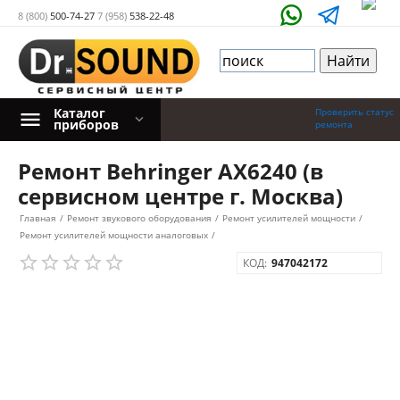
8 (800)
500-74-27
7 (958)
538-22-48
Каталог
Проверить статус
приборов
ремонта
Ремонт Behringer AX6240 (в
сервисном центре г. Москва)
Главная
/
Ремонт звукового оборудования
/
Ремонт усилителей мощности
/
Ремонт усилителей мощности аналоговых
/
КОД:
947042172