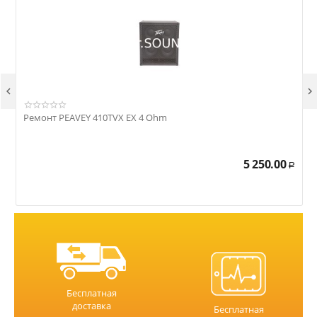


Ремонт PEAVEY 410TVX EX 4 Ohm
Р
5 250.00
Р
Бесплатная
доставка
Бесплатная