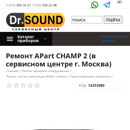
8 (800)
500-74-27
7 (958)
538-22-48
Каталог
Проверить статус
приборов
ремонта
Ремонт APart CHAMP 2 (в
сервисном центре г. Москва)
Главная
/
Ремонт звукового оборудования
/
Ремонт систем трансляции (Public adress)
/
Трансляционные усилители
/
КОД:
14253980