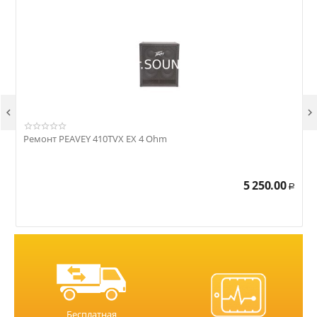


Ремонт PEAVEY 410TVX EX 4 Ohm
Р
5 250.00
Р
Бесплатная