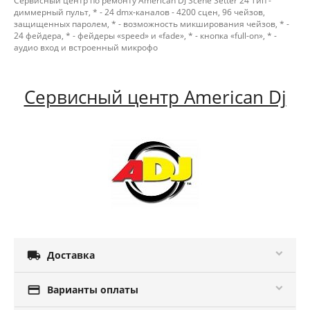
Сервисный центр по ремонту American DJ Scene Setter 24 Тип -
диммерный пульт, * - 24 dmx-каналов - 4200 сцен, 96 чейзов,
защищенных паролем, * - возможность микширования чейзов, * -
24 фейдера, * - фейдеры «speed» и «fade», * - кнопка «full-on», * -
аудио вход и встроенный микрофо
Сервисный центр American Dj

Доставка

Варианты оплаты