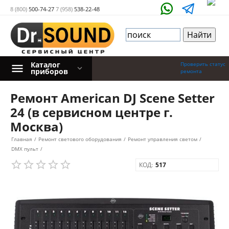
8 (800)
500-74-27
7 (958)
538-22-48
Каталог
Проверить статус
приборов
ремонта
Ремонт American DJ Scene Setter
24 (в сервисном центре г.
Москва)
Главная
/
Ремонт светового оборудования
/
Ремонт управления светом
/
DMX пульт
/
КОД:
517