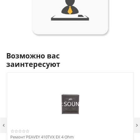
Возможно вас
заинтересуют


Ремонт PEAVEY 410TVX EX 4 Ohm
Р