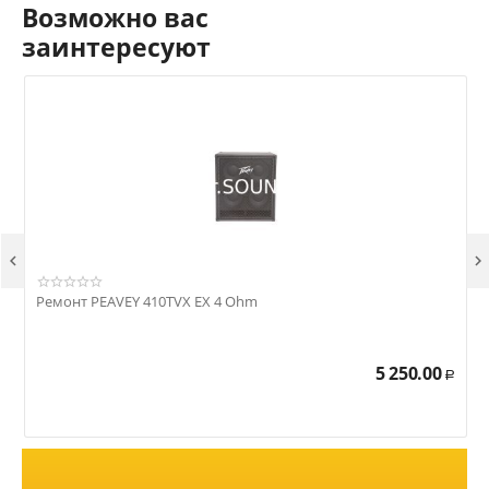
Возможно вас
заинтересуют


Ремонт PEAVEY 410TVX EX 4 Ohm
Р
5 250.00
Р