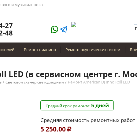
тового и музыкального
4-27
2-48
лителей
Ремонт пианино
Ремонт акустических систем
Бр
ll LED (в сервисном центре г. Мо
/
/
Ремонт American DJ Inno Roll LED
в
Световой сканер светодиодный
5 дней
Средний срок ремонта:
Средняя стоимость ремонтных работ
5 250.00
Р