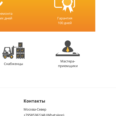
ремонта
чих дней
Гарантия
100 дней
Мастера-
Снабженцы
приемщики
Контакты
Москва-Север
+79585382248 (WhatsApp)