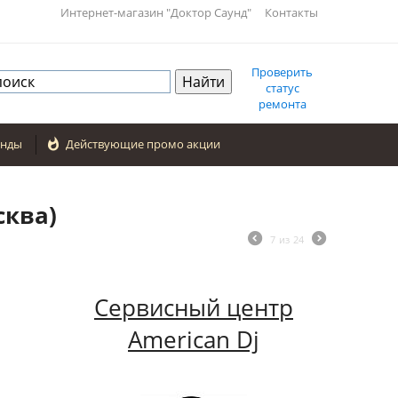
Интернет-магазин "Доктор Саунд"
Контакты
Проверить
статус
ремонта
енды

Действующие промо акции
сква)
7
из
24
Сервисный центр
American Dj