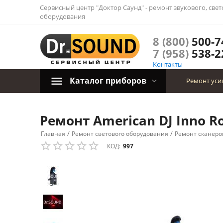
Сервисный центр "Доктор Саунд" - ремонт звукового, све
оборудования
8 (800)
500-7
7 (958)
538-2
Контакты
Каталог приборов
Ремонт уси
Ремонт American DJ Inno Ro
/
/
Главная
Ремонт светового оборудования
Ремонт сканеро
КОД:
997