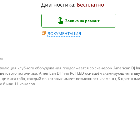
Диагностика:
Бесплатно
Заявка на ремонт
ДОКУМЕНТАЦИЯ
ия
еволюция клубного оборудования продолжается со сканером American DJ Inn
етового источника. American DJ Inno Roll LED оснащён сканирующим в дву
ющимися гобо, каждый из которых имеет возможность замены, 8 цветным
 8 или 11 каналов.