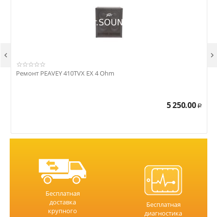


Ремонт PEAVEY 410TVX EX 4 Ohm
Р
5 250.00
Р
Бесплатная
доставка
Бесплатная
крупного
диагностика