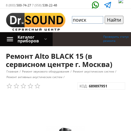
8 (800)
500-74-27
7 (958)
538-22-48
Каталог
Проверить статус
приборов
ремонта
Ремонт Alto BLACK 15 (в
сервисном центре г. Москва)
Главная
/
Ремонт звукового оборудования
/
Ремонт акустических систем
/
Ремонт активных акустических систем
/
КОД:
689897951