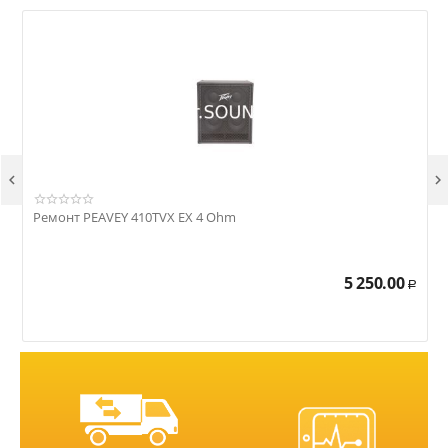


Ремонт PEAVEY 410TVX EX 4 Ohm
Р
5 250.00
Р