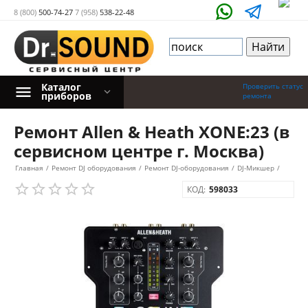
8 (800)
500-74-27
7 (958)
538-22-48
Каталог
Проверить статус
приборов
ремонта
Ремонт Allen & Heath XONE:23 (в
сервисном центре г. Москва)
Главная
/
Ремонт DJ оборудования
/
Ремонт DJ-оборудования
/
DJ-Микшер
/
КОД:
598033