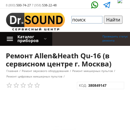
8 (800)
500-74-27
7 (958)
538-22-48
Каталог
Проверить статус
приборов
ремонта
Ремонт Allen&Heath Qu-16 (в
сервисном центре г. Москва)
Главная
/
Ремонт звукового оборудования
/
Ремонт микшерных пультов
/
Ремонт цифровых микшерных пультов
/
КОД:
380849147