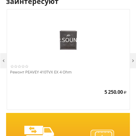
заинтересуют


Ремонт PEAVEY 410TVX EX 4 Ohm
Р
5 250.00
Р