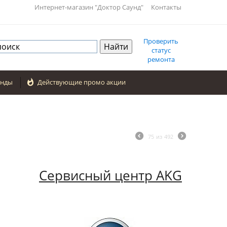
Интернет-магазин "Доктор Саунд"
Контакты
Проверить
статус
ремонта
енды

Действующие промо акции
75
из
492
Сервисный центр AKG