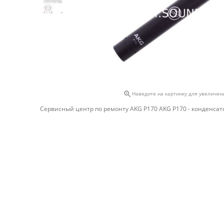

Наведите на картинку для увеличен
Сервисный центр по ремонту AKG P170 AKG P170 - конденса