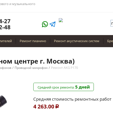
тового и музыкального
4-27
2-48
лителей
Ремонт пианино
Ремонт акустических систем
Бр
ном центре г. Москва)
/
/
Ремонт AKG P170
рофонов
Проводной микрофон
5 дней
Средний срок ремонта:
Средняя стоимость ремонтных работ
4 263.00
Р