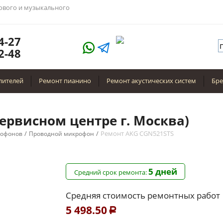
тового и музыкального
4-27
2-48
лителей
Ремонт пианино
Ремонт акустических систем
Бр
ервисном центре г. Москва)
/
/
Ремонт AKG CGN521STS
рофонов
Проводной микрофон
5 дней
Средний срок ремонта:
Средняя стоимость ремонтных работ
5 498.50
Р