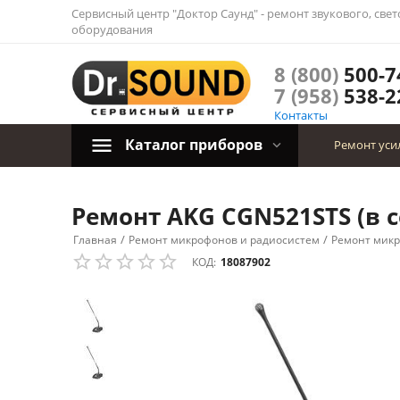
Сервисный центр "Доктор Саунд" - ремонт звукового, све
оборудования
8 (800)
500-7
7 (958)
538-2
Контакты
Каталог приборов
Ремонт уси
Ремонт AKG CGN521STS (в с
/
/
Главная
Ремонт микрофонов и радиосистем
Ремонт мик
КОД:
18087902