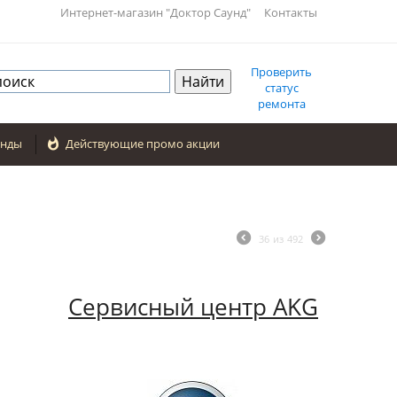
Интернет-магазин "Доктор Саунд"
Контакты
Проверить
статус
ремонта
енды

Действующие промо акции
36
из
492
Сервисный центр AKG