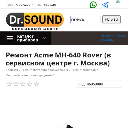
8 (800)
500-74-27
7 (958)
538-22-48
Каталог
Проверить статус
приборов
ремонта
Ремонт Acme MH-640 Rover (в
сервисном центре г. Москва)
Главная
/
Ремонт светового оборудования
/
Ремонт сканеров
/
Световой сканер светодиодный
/
КОД:
46353094