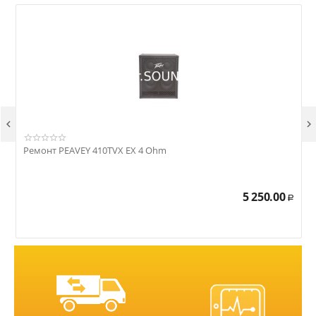


Ремонт PEAVEY 410TVX EX 4 Ohm
Р
5 250.00
Р